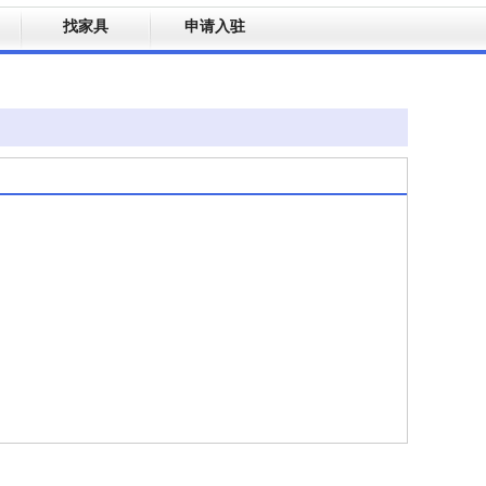
找家具
申请入驻