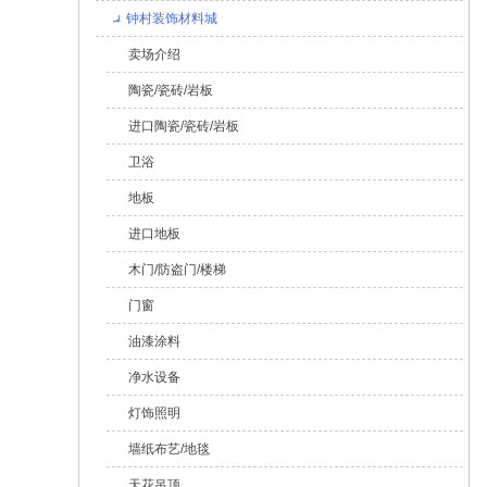
钟村装饰材料城
卖场介绍
陶瓷/瓷砖/岩板
进口陶瓷/瓷砖/岩板
卫浴
地板
进口地板
木门/防盗门/楼梯
门窗
油漆涂料
净水设备
灯饰照明
墙纸布艺/地毯
天花吊顶