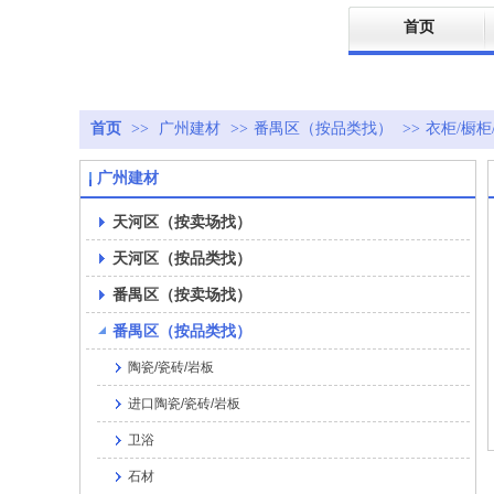
首页
首页
>>
广州建材
>>
番禺区（按品类找）
>>
衣柜/橱柜
广州建材
天河区（按卖场找）
天河区（按品类找）
番禺区（按卖场找）
番禺区（按品类找）
陶瓷/瓷砖/岩板
进口陶瓷/瓷砖/岩板
卫浴
石材