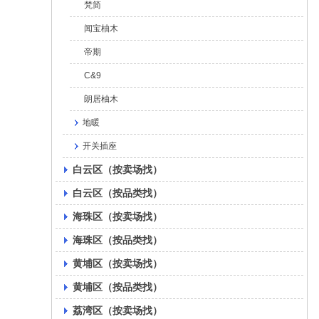
梵简
闻宝柚木
帝期
C&9
朗居柚木
地暖
开关插座
白云区（按卖场找）
白云区（按品类找）
海珠区（按卖场找）
海珠区（按品类找）
黄埔区（按卖场找）
黄埔区（按品类找）
荔湾区（按卖场找）