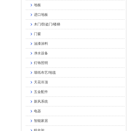
地板
进口地板
木门/防盗门/楼梯
门窗
油漆涂料
净水设备
灯饰照明
墙纸布艺/地毯
天花吊顶
五金配件
新风系统
电器
智能家居
晾衣架