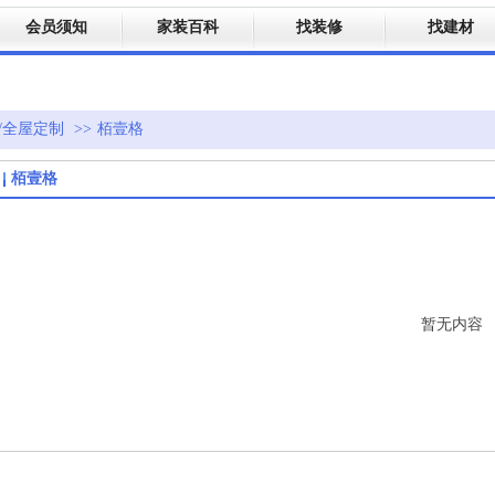
会员须知
家装百科
找装修
找建材
/全屋定制
>>
栢壹格
栢壹格
暂无内容