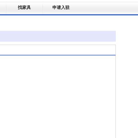
找家具
申请入驻