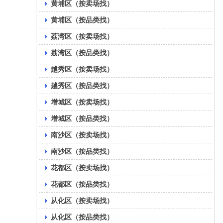
黄埔区（按卖场找）
黄埔区（按品类找）
荔湾区（按卖场找）
荔湾区（按品类找）
越秀区（按卖场找）
越秀区（按品类找）
增城区（按卖场找）
增城区（按品类找）
南沙区（按卖场找）
南沙区（按品类找）
花都区（按卖场找）
花都区（按品类找）
从化区（按卖场找）
从化区（按品类找）