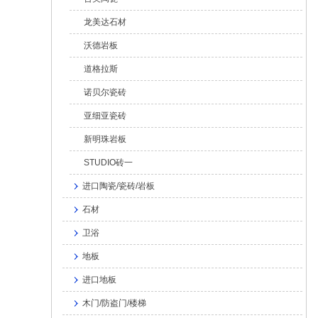
龙美达石材
沃德岩板
道格拉斯
诺贝尔瓷砖
亚细亚瓷砖
新明珠岩板
STUDIO砖一
进口陶瓷/瓷砖/岩板
石材
卫浴
地板
进口地板
木门/防盗门/楼梯