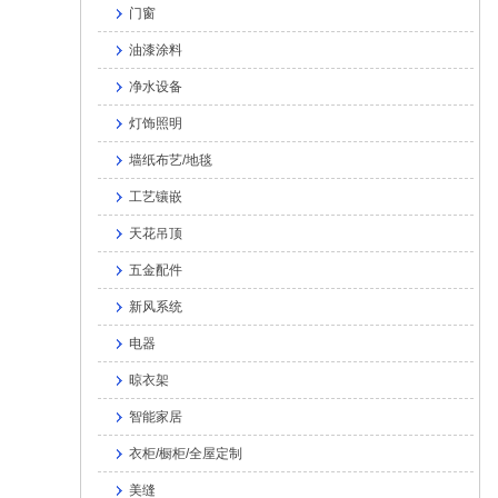
门窗
油漆涂料
净水设备
灯饰照明
墙纸布艺/地毯
工艺镶嵌
天花吊顶
五金配件
新风系统
电器
晾衣架
智能家居
衣柜/橱柜/全屋定制
美缝