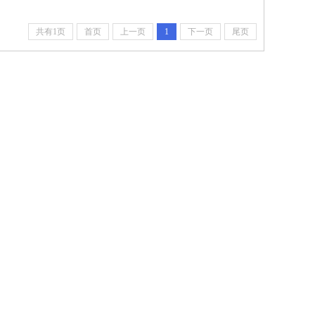
共有1页
首页
上一页
1
下一页
尾页