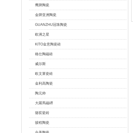
鹰牌陶瓷
金牌亚洲陶瓷
GUANZHU冠珠陶瓷
欧洲之星
KITO金意陶瓷砖
格仕陶磁砖
威尔斯
欧文莱瓷砖
金利高陶瓷
陶元帅
大羅馬磁磗
骆驼瓷砖
骏程陶瓷
合美陶瓷