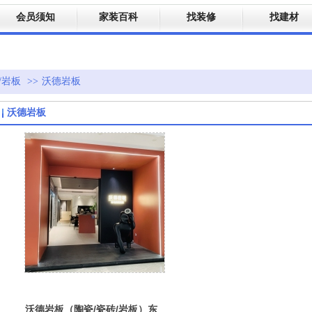
会员须知
家装百科
找装修
找建材
/岩板
>>
沃德岩板
沃德岩板
沃德岩板（陶瓷/瓷砖/岩板）东