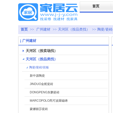
首页
首页
>>
广州建材
>>
天河区（按品类找）
>>
陶瓷/瓷砖
广州建材
天河区（按卖场找）
天河区（按品类找）
陶瓷/瓷砖/岩板
新中源陶瓷
JINDUO金舵瓷砖
DONGPENG东鹏瓷砖
MARCOPOLO馬可波羅磁磚
蒙娜丽莎瓷砖