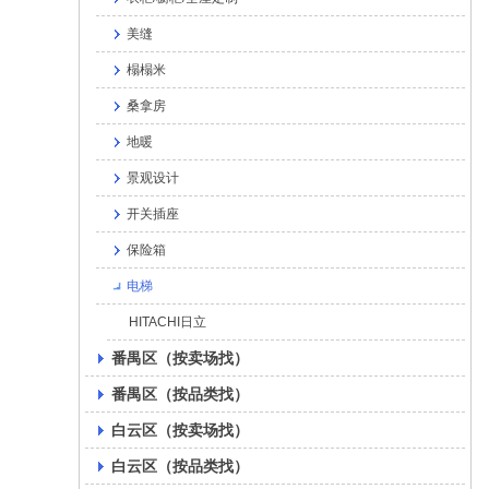
美缝
榻榻米
桑拿房
地暖
景观设计
开关插座
保险箱
电梯
HITACHI日立
番禺区（按卖场找）
番禺区（按品类找）
白云区（按卖场找）
白云区（按品类找）